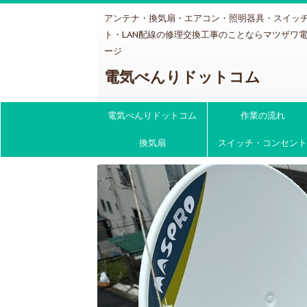
アンテナ・換気扇・エアコン・照明器具・スイッ
ト・LAN配線の修理交換工事のことならマツザワ
ージ
電気べんりドットコム
電気べんりドットコム
作業の流れ
換気扇
スイッチ・コンセント