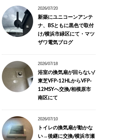
2026/07/20
新築にユニコーンアンテ
ナ、BSともに黒色で取付
け/横浜市緑区にて・マツ
ザワ電気ブログ
2026/07/18
浴室の換気扇が回らない/
東芝VFP-12HLからVFP-
12MSYへ交換/相模原市
南区にて
2026/07/10
トイレの換気扇が動かな
い→後継に交換/横浜市瀬