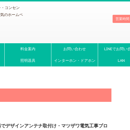
チ・コンセン
電気のホームペ
営業時間
料金案内
お問い合わせ
LINEでお問い
照明器具
インターホン・ドアホン
LAN
築でデザインアンテナ取付け・マツザワ電気工事ブロ