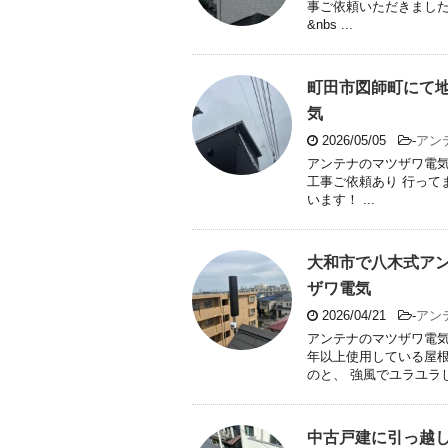
事ご依頼いただきまし
&nbs ...
町田市図師町にて
気
2026/05/05
-
アン
アンテナのマツザワ電気
工事ご依頼あり 行って
います！ ...
大和市で八木式アン
ザワ電気
2026/04/21
-
アン
アンテナのマツザワ電気
年以上使用している屋根
のと、 強風でユラユラして
中古戸建に引っ越し