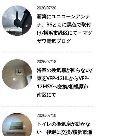
2026/07/20
新築にユニコーンアンテ
ナ、BSともに黒色で取付
け/横浜市緑区にて・マツ
ザワ電気ブログ
2026/07/18
浴室の換気扇が回らない/
東芝VFP-12HLからVFP-
12MSYへ交換/相模原市
南区にて
2026/07/10
トイレの換気扇が動かな
い→後継に交換/横浜市瀬