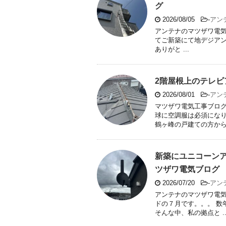
グ
2026/08/05
-
アン
アンテナのマツザワ電気
てご新築にて地デジアン
ありがと ...
2階屋根上のテレビ
2026/08/01
-
アン
マツザワ電気工事ブログ
球に空調服は必須になり
鶴ヶ峰の戸建ての方から 
新築にユニコーンア
ツザワ電気ブログ
2026/07/20
-
アン
アンテナのマツザワ電気
ドの７月です。。。 数
そんな中、私の拠点と ..