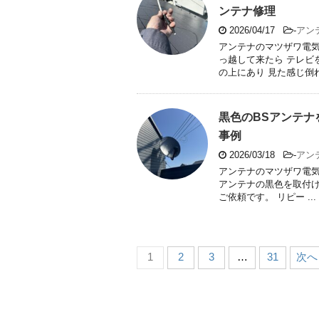
ンテナ修理
2026/04/17
-
アン
アンテナのマツザワ電気
っ越して来たら テレビ
の上にあり 見た感じ倒れ
黒色のBSアンテナ
事例
2026/03/18
-
アン
アンテナのマツザワ電気
アンテナの黒色を取付け
ご依頼です。 リピー ...
1
2
3
…
31
次へ 