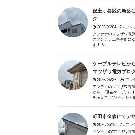
保土ヶ谷区の新築
グ
2026/06/04
-
アン
アンテナのマツザワ電気
のアンテナ工事事例にな
す！ &n ...
ケーブルテレビから
マツザワ電気ブロ
2026/05/26
-
アン
アンテナのマツザワ電
から 「現在ケーブルテ
を考えて アンテナを工事 
町田市金森にてデ
2026/05/15
-
アン
アンテナのマツザワ電気