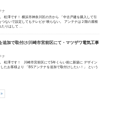
テナ
 松澤です！ 横浜市神奈川区の方から 「中古戸建を購入して引
をつないで設定してもテレビが 映らない。 アンテナは２階の屋根
たりはして ...
を追加で取付け/川崎市宮前区にて・マツザワ電気工事
テナ
 松澤です！ 川崎市宮前区にて5年くらい前に新築に デザイン
したお客様より 「BSアンテナを追加で取付けしたい！」 という
»