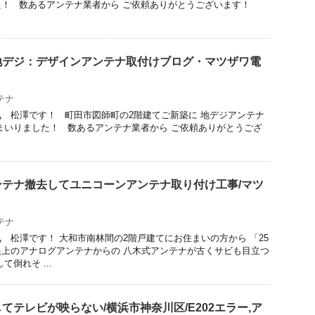
た！ 数あるアンテナ業者から ご依頼ありがとうございます！
地デジ：デザインアンテナ取付けブログ・マツザワ電
テナ
 松澤です！ 町田市図師町の2階建てご新築に 地デジアンテナ
まいりました！ 数あるアンテナ業者から ご依頼ありがとうござ
テナ撤去してユニコーンアンテナ取り付け工事/マツ
テナ
 松澤です！ 大和市南林間の2階戸建てにお住まいの方から 「25
上のアナログアンテナからの 八木式アンテナが古くサビも目立つ
倒れそ ...
てテレビが映らない/横浜市神奈川区/E202エラー,ア