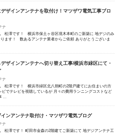
にデザインアンテナを取付け！マツザワ電気工事ブロ
テナ
 松澤です！ 横浜市保土ヶ谷区境木本町のご新築に 地デジのみ
ります！ 数あるアンテナ業者からご依頼 ありがとうございま
デザインアンテナへ切り替え工事/横浜市緑区にて・
グ
テナ
気 松澤です！ 横浜市緑区北八朔町の2階戸建てにお住まいの方
レビでテレビを視聴しているが 月々の費用ランニングコストなど
...
ザインアンテナ取付け・マツザワ電気ブログ
テナ
 松澤です！ 町田市金森の2階建てご新築にて 地デジアンテナ工