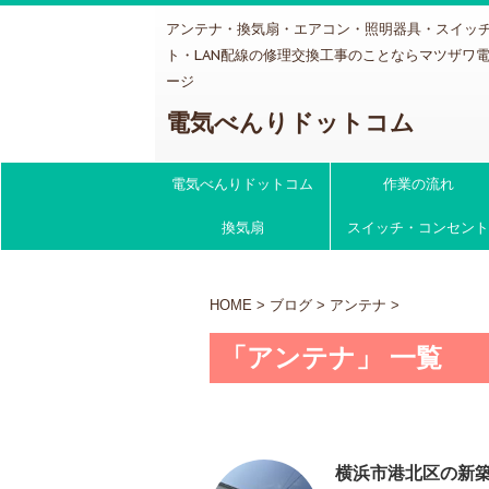
アンテナ・換気扇・エアコン・照明器具・スイッ
ト・LAN配線の修理交換工事のことならマツザワ
ージ
電気べんりドットコム
電気べんりドットコム
作業の流れ
換気扇
スイッチ・コンセント
HOME
>
ブログ
>
アンテナ
>
「アンテナ」 一覧
横浜市港北区の新