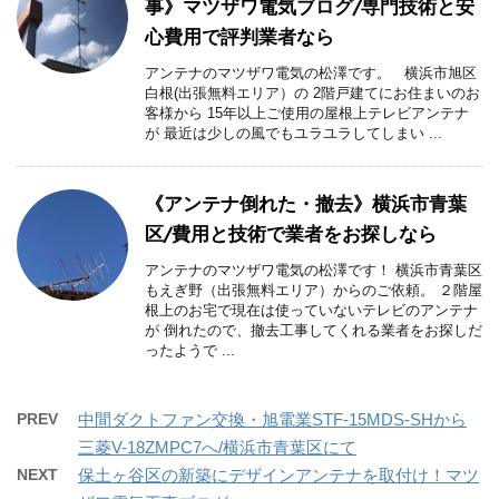
事》マツザワ電気ブログ/専門技術と安
心費用で評判業者なら
アンテナのマツザワ電気の松澤です。 横浜市旭区
白根(出張無料エリア）の 2階戸建てにお住まいのお
客様から 15年以上ご使用の屋根上テレビアンテナ
が 最近は少しの風でもユラユラしてしまい ...
《アンテナ倒れた・撤去》横浜市青葉
区/費用と技術で業者をお探しなら
アンテナのマツザワ電気の松澤です！ 横浜市青葉区
もえぎ野（出張無料エリア）からのご依頼。 ２階屋
根上のお宅で現在は使っていないテレビのアンテナ
が 倒れたので、撤去工事してくれる業者をお探しだ
ったようで ...
PREV
中間ダクトファン交換・旭電業STF-15MDS-SHから
三菱V-18ZMPC7へ/横浜市青葉区にて
NEXT
保土ヶ谷区の新築にデザインアンテナを取付け！マツ