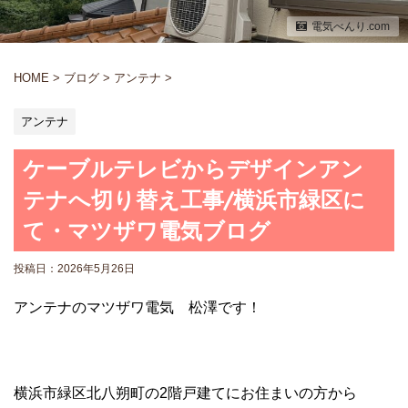
電気べんり.com
HOME
>
ブログ
>
アンテナ
>
アンテナ
ケーブルテレビからデザインアン
テナへ切り替え工事/横浜市緑区に
て・マツザワ電気ブログ
投稿日：
2026年5月26日
アンテナのマツザワ電気 松澤です！
横浜市緑区北八朔町の2階戸建てにお住まいの方から