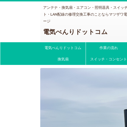
アンテナ・換気扇・エアコン・照明器具・スイッ
ト・LAN配線の修理交換工事のことならマツザワ
ージ
電気べんりドットコム
電気べんりドットコム
作業の流れ
換気扇
スイッチ・コンセント