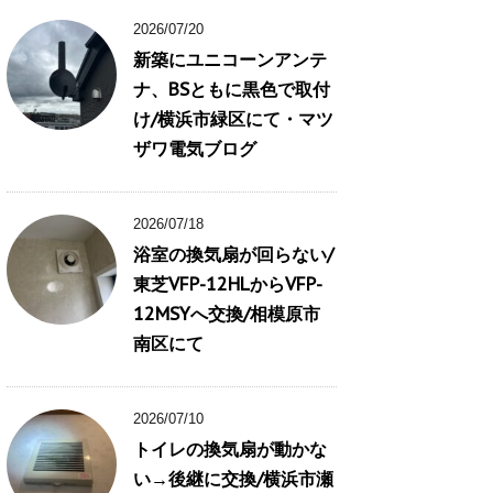
2026/07/20
新築にユニコーンアンテ
ナ、BSともに黒色で取付
け/横浜市緑区にて・マツ
ザワ電気ブログ
2026/07/18
浴室の換気扇が回らない/
東芝VFP-12HLからVFP-
12MSYへ交換/相模原市
南区にて
2026/07/10
トイレの換気扇が動かな
い→後継に交換/横浜市瀬