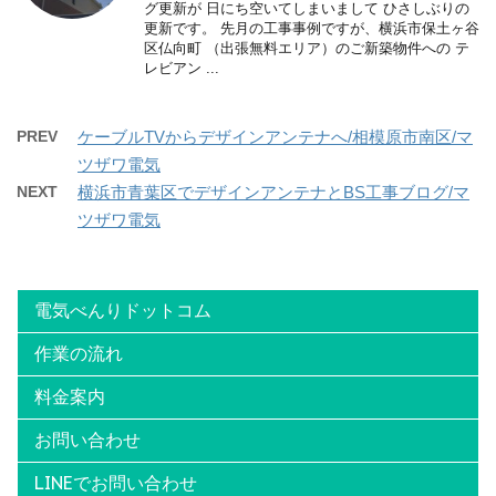
グ更新が 日にち空いてしまいまして ひさしぶりの
更新です。 先月の工事事例ですが、横浜市保土ヶ谷
区仏向町 （出張無料エリア）のご新築物件への テ
レビアン ...
PREV
ケーブルTVからデザインアンテナへ/相模原市南区/マ
ツザワ電気
NEXT
横浜市青葉区でデザインアンテナとBS工事ブログ/マ
ツザワ電気
電気べんりドットコム
作業の流れ
料金案内
お問い合わせ
LINEでお問い合わせ