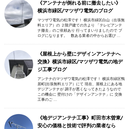
《アンテナが倒れる前に撤去したい》
横浜市緑区/マツザワ電気のブログ
マツザワ電気の松澤です！ 横浜市緑区白山（出張無
料エリア）の ２階戸建ての方より 「テレビアンテ
ナ撤去」のご依頼あり 行ってまいりましたので ブ
ログになります。 数ある業者の中からお選び ...
《屋根上から壁にデザインアンテナへ
交換》横浜市緑区/マツザワ電気の地デ
ジ工事ブログ
アンテナのマツザワ電気の松澤です！ 横浜市緑区鴨
居町(出張無料エリア）にて 現在、屋根上にある地
デジアンテナが 調子が悪くなってきたようなので
この機会に 壁付けの「デザインアンテナ」に 交換
工事のご ...
《地デジアンテナ工事》町田市木曽東/
安心の価格と技術で評判の業者なら