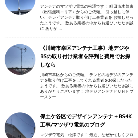
アンテナのマツザワ電気の松澤です！ 町田市木曾東
（出張無料エリア）からのご依頼。 引っ越しに伴
い、テレビアンテナ取り付け工事業者を お探しだっ
たようです。 数ある業者の中からお選びいただき誠
に ありが ...
《川崎市幸区アンテナ工事》地デジや
BSの取り付け業者を評判と費用でお探
しなら
川崎市幸区からのご依頼。 テレビの地デジのアンテ
ナを取り付け工事をしてくれる業者をお探しだった
ようです。 数ある業者の中からお選びいただき誠に
ありがとうございます！ 地デジアンテナとＵＨＦブ
ースター ...
保土ケ谷区でデザインアンテナ＋BS4K
工事/マツザワ電気のブログ
マツザワ電気 松澤です！ 最近、なぜか忙しくブロ