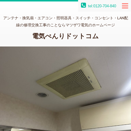
tel:0120-704-840
アンテナ・換気扇・エアコン・照明器具・スイッチ・コンセント・LAN配
線の修理交換工事のことならマツザワ電気のホームページ
電気べんりドットコム