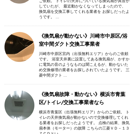
ご依頼。 トイレの天井についている換気扇が異音が
していたが、 最近動かなくなってしまったので、
換気扇を交換工事してくれる業者を お探しだったよ
うです。 ...
《換気扇が動かない》川崎市中原区/浴
室中間ダクト交換工事業者
川崎市中原区宮内（出張無料エリア）からのご依頼
です。 浴室天井裏に設置してある換気扇が、かすか
に電気の音のようなものは聞こえるが、動かないた
め交換修理の業者をお探しされていたようです。 三
菱中間ダクト ...
《換気扇故障・動かない》横浜市青葉
区/トイレ/交換工事業者なら
横浜市青葉区（出張無料エリア）からのご依頼。 ト
イレの天井換気扇が動かないので交換修理してくれ
る業者をお探しだったようです。 点検の結果、換気
扇本体（モーター）の故障 こちらの三菱ＶＤ－１３
ＺＣＤとい ...