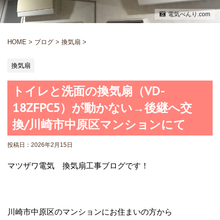
電気べんり.com
HOME
>
ブログ
>
換気扇
>
換気扇
トイレと洗面の換気扇（VD-
18ZFPC5）が動かない→後継へ交
換/川崎市中原区マンションにて
投稿日：
2026年2月15日
マツザワ電気 換気扇工事ブログです！
川崎市中原区のマンションにお住まいの方から