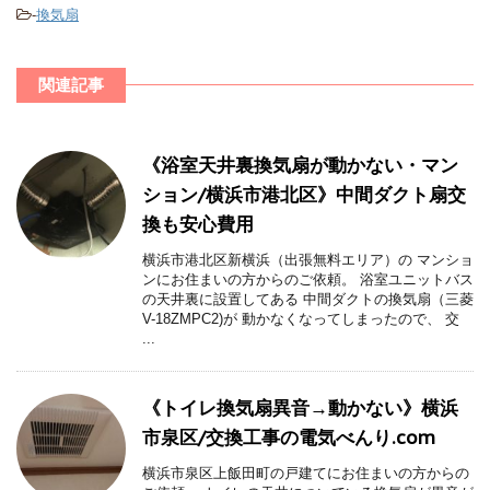
-
換気扇
関連記事
《浴室天井裏換気扇が動かない・マン
ション/横浜市港北区》中間ダクト扇交
換も安心費用
横浜市港北区新横浜（出張無料エリア）の マンショ
ンにお住まいの方からのご依頼。 浴室ユニットバス
の天井裏に設置してある 中間ダクトの換気扇（三菱
V-18ZMPC2)が 動かなくなってしまったので、 交
...
《トイレ換気扇異音→動かない》横浜
市泉区/交換工事の電気べんり.com
横浜市泉区上飯田町の戸建てにお住まいの方からの