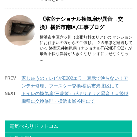
《浴室ナショナル換気扇が異音→交
換》横浜市南区/工事ブログ
横浜市南区六ッ川（出張無料エリア）の マンション
にお住まいの方からのご依頼。 ２５年ほど経過して
いる 浴室天井換気扇（ナショナルFY-24BPKX2）が
最近不快な異音が大きくなり 回すに回せなくなっ
...
PREV
家じゅうのテレビがE202エラー表示で映らない！ア
ンテナ修理、ブースター交換/横浜市港北区にて
NEXT
トイレの換気扇(三菱製）がキリキリと異音！→後継
機種に交換修理・横浜市瀬谷区にて
電気べんりドットコム