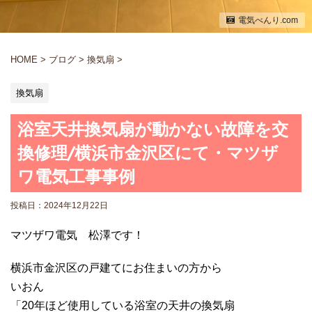
電気べんり.com
HOME
>
ブログ
>
換気扇
>
換気扇
浴室天井換気扇が動かない故障を交
換修理/横浜市金沢区にて・マツザ
ワ電気工事事例
投稿日：
2024年12月22日
マツザワ電気 松澤です！
横浜市金沢区の戸建てにお住まいの方から
いおん
「20年ほど使用している浴室の天井の換気扇