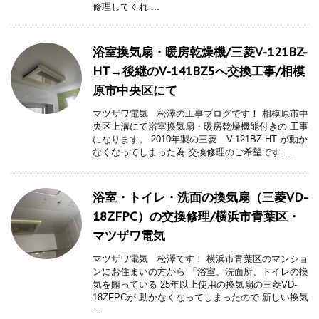
修理してくれ ...
浴室換気扇・暖房乾燥機/三菱V-121BZ-
HT→後継のV-141BZ5へ交換工事/相模
原市中央区にて
マツザワ電気 松澤の工事ブログです！ 相模原市中
央区上溝にて浴室換気扇・暖房乾燥機能付きの 工事
になります。 2010年製の三菱 V-121BZ-HT が動か
なくなってしまった為 交換修理のご希望です ...
浴室・トイレ・洗面の換気扇（三菱VD-
18ZFPC）の交換修理/横浜市青葉区・
マツザワ電気
マツザワ電気 松澤です！ 横浜市青葉区のマンショ
ンにお住まいの方から 「浴室、洗面所、トイレの換
気を賄っている 25年以上使用の換気扇の三菱VD-
18ZFPCが 動かなくなってしまったので 新しい換気
...