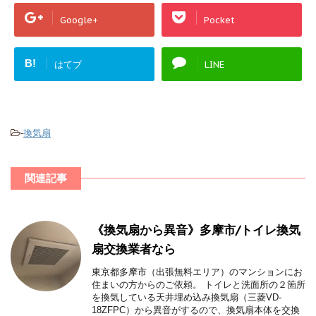
Google+
Pocket
B!
はてブ
LINE
-
換気扇
関連記事
《換気扇から異音》多摩市/トイレ換気
扇交換業者なら
東京都多摩市（出張無料エリア）のマンションにお
住まいの方からのご依頼。 トイレと洗面所の２箇所
を換気している天井埋め込み換気扇（三菱VD-
18ZFPC）から異音がするので、換気扇本体を交換