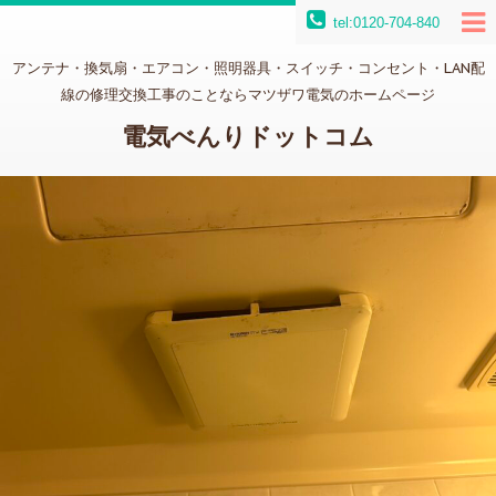
tel:0120-704-840
アンテナ・換気扇・エアコン・照明器具・スイッチ・コンセント・LAN配
線の修理交換工事のことならマツザワ電気のホームページ
電気べんりドットコム