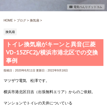
電気べんりドットコム
HOME
>
ブログ
>
換気扇
>
換気扇
トイレ換気扇がキーンと異音(三菱
VD-15ZFC2)/横浜市港北区での交換
事例
投稿日：2020年6月11日 更新日：
2022年9月18日
マツザワ電気 松澤です。
横浜市港北区日吉（出張無料エリア）からのご依頼。
マンションでトイレの天井についている