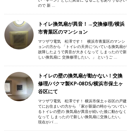
い『キーン』とした異音に なることもありうるさい
ので 新 ...
トイレ換気扇が異音！→交換修理/横浜
市青葉区のマンション
マツザワ電気 松澤です！ 横浜市青葉区のマンシ
ョンの方から 「トイレの天井についている換気扇が
故障したようで異音が大きくなって しまったので新
しい換気扇に 交換修理したい。」 というご ...
トイレの壁の換気扇が動かない！交換
修理/バクマ製KP-08DS/横浜市保土ヶ
谷区にて
マツザワ電気 松澤です！ 横浜市保土ヶ谷区の戸建
てにお住まいの方から 「家が新築の時からついてい
るトイレの壁の 換気扇が異音が続いた後に動かなく
なって しまったので新しい換気扇に交換したい。
現在がバ ...