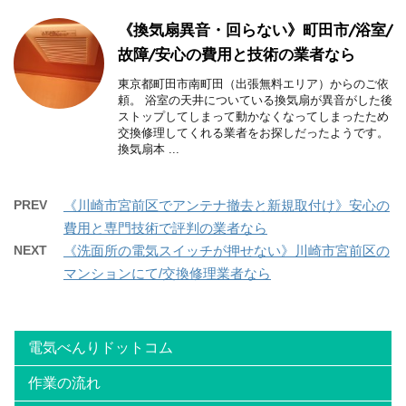
《換気扇異音・回らない》町田市/浴室/
故障/安心の費用と技術の業者なら
東京都町田市南町田（出張無料エリア）からのご依
頼。 浴室の天井についている換気扇が異音がした後
ストップしてしまって動かなくなってしまったため
交換修理してくれる業者をお探しだったようです。
換気扇本 ...
PREV
《川崎市宮前区でアンテナ撤去と新規取付け》安心の
費用と専門技術で評判の業者なら
NEXT
《洗面所の電気スイッチが押せない》川崎市宮前区の
マンションにて/交換修理業者なら
電気べんりドットコム
作業の流れ