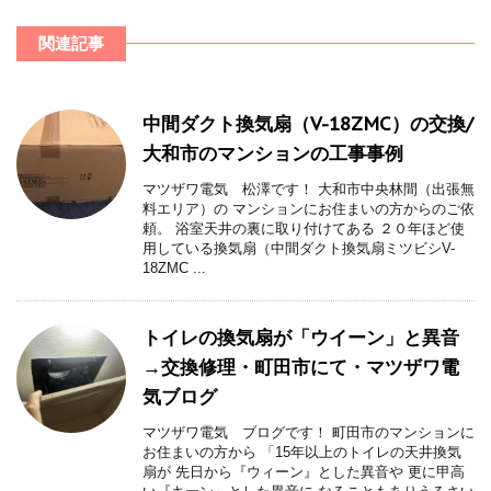
関連記事
中間ダクト換気扇（V-18ZMC）の交換/
大和市のマンションの工事事例
マツザワ電気 松澤です！ 大和市中央林間（出張無
料エリア）の マンションにお住まいの方からのご依
頼。 浴室天井の裏に取り付けてある ２０年ほど使
用している換気扇（中間ダクト換気扇ミツビシV-
18ZMC ...
トイレの換気扇が「ウイーン」と異音
→交換修理・町田市にて・マツザワ電
気ブログ
マツザワ電気 ブログです！ 町田市のマンションに
お住まいの方から 「15年以上のトイレの天井換気
扇が 先日から『ウィーン』とした異音や 更に甲高