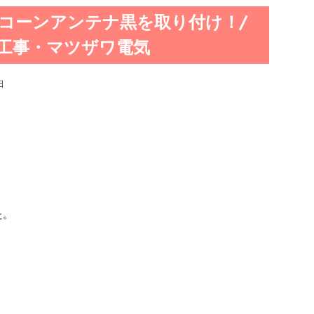
コーンアンテナ黒を取り付け！/
K工事・マツザワ電気
日
た。