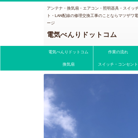
アンテナ・換気扇・エアコン・照明器具・スイッ
ト・LAN配線の修理交換工事のことならマツザワ
ージ
電気べんりドットコム
電気べんりドットコム
作業の流れ
換気扇
スイッチ・コンセント