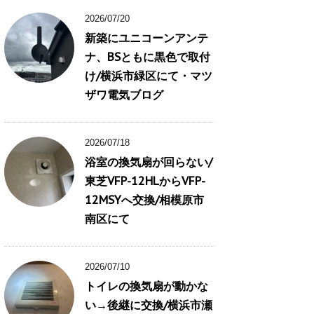
2026/07/20
新築にユニコーンアンテ
ナ、BSともに黒色で取付
け/横浜市緑区にて・マツ
ザワ電気ブログ
2026/07/18
浴室の換気扇が回らない/
東芝VFP-12HLからVFP-
12MSYへ交換/相模原市
南区にて
2026/07/10
トイレの換気扇が動かな
い→後継に交換/横浜市瀬