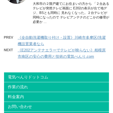
大和市の２階戸建てにお住まいの方から 「２台ある
テレビが突然テレビ画面に E202の表示が出て地デ
ジ、BSとも同時に 見れなくなった。２台テレビが
同時になったので テレビアンテナのどこかの修理が
必要か ...
PREV
《全自動洗濯機取り付け・設置》川崎市多摩区/洗濯
機設置業者なら
NEXT
《E202アンテナエラーでテレビが映らない》相模原
市南区の安心の費用と技術の電気べんり.com
電気べんりドットコム
作業の流れ
料金案内
お問い合わせ