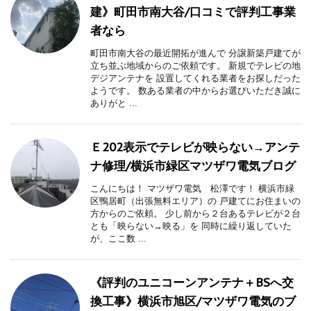
建》町田市南大谷/口コミで評判工事業
者なら
町田市南大谷の最近開拓が進んで 分譲新築戸建てが
立ち並ぶ地域からのご依頼です。 新規でテレビの地
デジアンテナを 設置してくれる業者をお探しだった
ようです。 数ある業者の中からお選びいただき誠に
ありがと ...
Ｅ202表示でテレビが映らない→アンテ
ナ修理/横浜市緑区マツザワ電気ブログ
こんにちは！ マツザワ電気 松澤です！ 横浜市緑
区鴨居町（出張無料エリア）の 戸建てにお住まいの
方からのご依頼。 少し前から２台あるテレビが２台
とも「映らない→映る」を 同時に繰り返していた
が、ここ数 ...
《評判のユニコーンアンテナ＋BSへ交
換工事》横浜市旭区/マツザワ電気のブ