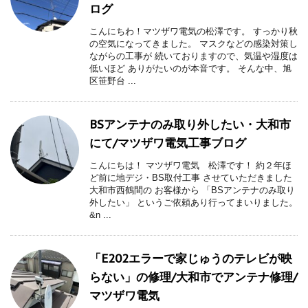
ログ
こんにちわ！マツザワ電気の松澤です。 すっかり秋
の空気になってきました。 マスクなどの感染対策し
ながらの工事が 続いておりますので、気温や湿度は
低いほど ありがたいのが本音です。 そんな中、旭
区笹野台 ...
BSアンテナのみ取り外したい・大和市
にて/マツザワ電気工事ブログ
こんにちは！ マツザワ電気 松澤です！ 約２年ほ
ど前に地デジ・BS取付工事 させていただきました
大和市西鶴間の お客様から 「BSアンテナのみ取り
外したい」 というご依頼あり行ってまいりました。
&n ...
「E202エラーで家じゅうのテレビが映
らない」の修理/大和市でアンテナ修理/
マツザワ電気