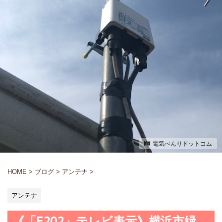
電気べんりドットコム
HOME
>
ブログ
>
アンテナ
>
アンテナ
《「E202」テレビ表示》横浜市緑