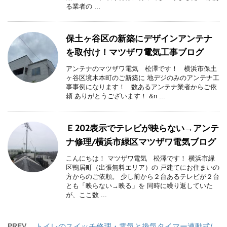
る業者の ...
保土ヶ谷区の新築にデザインアンテナ
を取付け！マツザワ電気工事ブログ
アンテナのマツザワ電気 松澤です！ 横浜市保土
ヶ谷区境木本町のご新築に 地デジのみのアンテナ工
事事例になります！ 数あるアンテナ業者からご依
頼 ありがとうございます！ &n ...
Ｅ202表示でテレビが映らない→アンテ
ナ修理/横浜市緑区マツザワ電気ブログ
こんにちは！ マツザワ電気 松澤です！ 横浜市緑
区鴨居町（出張無料エリア）の 戸建てにお住まいの
方からのご依頼。 少し前から２台あるテレビが２台
とも「映らない→映る」を 同時に繰り返していた
が、ここ数 ...
PREV
トイレのスイッチ修理・電気と換気タイマー連動式/