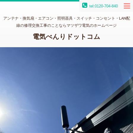
tel:0120-704-840
アンテナ・換気扇・エアコン・照明器具・スイッチ・コンセント・LAN配
線の修理交換工事のことならマツザワ電気のホームページ
電気べんりドットコム