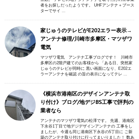
者をお探しだったようです。 UHFアンテナ＋ブース
ターでサイ ...
家じゅうのテレビがE202エラー表示→
アンテナ修理/川崎市多摩区・マツザワ
電気
マツザワ電気 アンテナ工事ブログです！ 川崎市
多摩区の2階戸建てのお客様から 「ある日、突然家
じゅうのテレビが同時に 黒い画面になり、E202エ
ラーアンテナを確認 の旨の表示になってテレ ...
《横浜市港南区のデザインアンテナ取
り付け》ブログ/地デジBS工事で評判の
業者なら
アンテナのマツザワ電気の松澤です。 先週、港南区
下永谷1丁目で地デジデザインアンテナの 工事をし
ましたが、今週も同じ港南区下永谷の5丁目に ご新
築のアンテナ取り付けに行ってまいりました！ 数あ