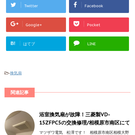
Twitter
Facebook
Google+
Pocket
B!
はてブ
LINE
-
換気扇
関連記事
浴室換気扇が故障！三菱製VD-
15ZFPC5の交換修理/相模原市南区にて
マツザワ電気 松澤です！ 相模原市南区相模大野