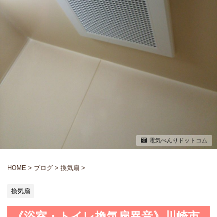
電気べんりドットコム
HOME
>
ブログ
>
換気扇
>
換気扇
《浴室・トイレ換気扇異音》川崎市