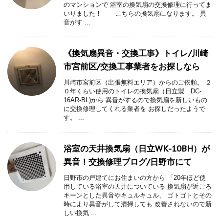
のマンションで 浴室の換気扇の交換修理に行ってま
いりました！ こちらの換気扇になります。 異
音がす ...
《換気扇異音・交換工事》トイレ/川崎
市宮前区/交換工事業者をお探しなら
川崎市宮前区（出張無料エリア）からのご依頼。 ２
０年くらい使用のトイレの換気扇（日立製 DC-
16AR-BL)から 異音がするので換気扇を新しいもの
に交換修理してくれる業者を お探しだったようで
す。 ...
浴室の天井換気扇（日立WK-10BH）が
異音！交換修理ブログ/日野市にて
日野市の戸建てにお住まいの方から 「20年ほど使
用している浴室の天井についている 換気扇が近ごろ
キーンとした異音やキュルキュル、 ゴトゴトとその
時により異音がして清掃しても 改善されないので新
しい換気 ...