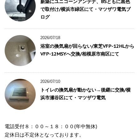
新築にユニコーンアンテナ、BSともに黒色
で取付け/横浜市緑区にて・マツザワ電気ブ
ログ
2026/07/18
浴室の換気扇が回らない/東芝VFP-12HLから
VFP-12MSYへ交換/相模原市南区にて
2026/07/10
トイレの換気扇が動かない→後継に交換/横
浜市瀬谷区にて・マツザワ電気
電話受付８：００～１８：００(年中無休)
定休日は不定休となっております。