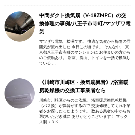
中間ダクト換気扇（V-18ZMPC）の交
換修理の事例/八王子市寺町/マツザワ電
気
マツザワ電気 松澤です。 快適な気候から梅雨の雰
囲気が流れ出した 今日この頃です。 そんな中、 東
京都八王子市寺町のマンションに お住まいの方から
のご依頼あり。 浴室、洗面、トイレを一括で換気し
ている ...
《川崎市川崎区・換気扇異音》/浴室暖
房乾燥機の交換工事業者なら
川崎市川崎区からのご依頼。 浴室暖房換気乾燥機
（バス換）が異音がするので 交換修理してくれる業
者をお探しだったようです。 数ある業者の中からお
選びいただき誠に ありがとうございます！ マック
ス製（ＤＫ ...