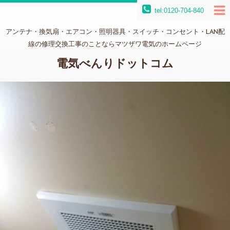
tel:0120-704-840
アンテナ・換気扇・エアコン・照明器具・スイッチ・コンセント・LAN配
線の修理交換工事のことならマツザワ電気のホームページ
電気べんりドットコム