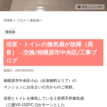
電気べんり.com
HOME
>
ブログ
>
換気扇
>
換気扇
浴室・トイレの換気扇が故障（異
音）→交換/相模原市中央区/工事ブ
ログ
投稿日：
2021年8月5日
相模原市中央区小山（出張無料エリア）の
マンションにお住まいの方からのご依頼。
浴室とトイレを換気している２室用天井換気扇
（三菱VD-15ZFC-1)がキーンとした