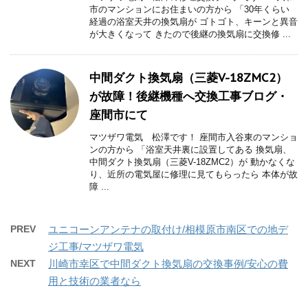
市のマンションにお住まいの方から 「30年くらい
経過の浴室天井の換気扇が ゴトゴト、キーンと異音
が大きくなって きたので後継の換気扇に交換修 ...
中間ダクト換気扇（三菱V-18ZMC2）
が故障！後継機種へ交換工事ブログ・
座間市にて
マツザワ電気 松澤です！ 座間市入谷東のマンショ
ンの方から 「浴室天井裏に設置してある 換気扇、
中間ダクト換気扇（三菱V-18ZMC2）が 動かなくな
り、近所の電気屋に修理に見てもらったら 本体が故
障 ...
PREV
ユニコーンアンテナの取付け/相模原市南区での地デ
ジ工事/マツザワ電気
NEXT
川崎市幸区で中間ダクト換気扇の交換事例/安心の費
用と技術の業者なら