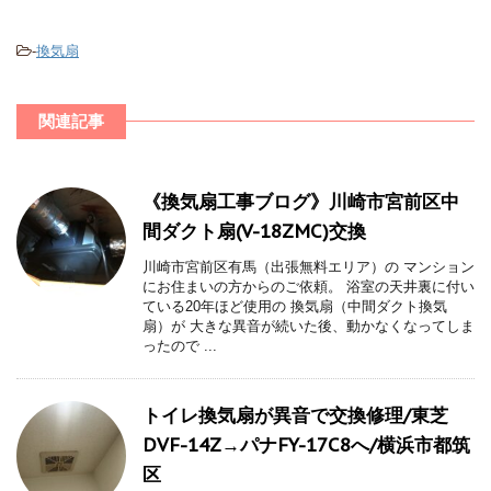
-
換気扇
関連記事
《換気扇工事ブログ》川崎市宮前区中
間ダクト扇(V-18ZMC)交換
川崎市宮前区有馬（出張無料エリア）の マンション
にお住まいの方からのご依頼。 浴室の天井裏に付い
ている20年ほど使用の 換気扇（中間ダクト換気
扇）が 大きな異音が続いた後、動かなくなってしま
ったので ...
トイレ換気扇が異音で交換修理/東芝
DVF-14Z→パナFY-17C8へ/横浜市都筑
区