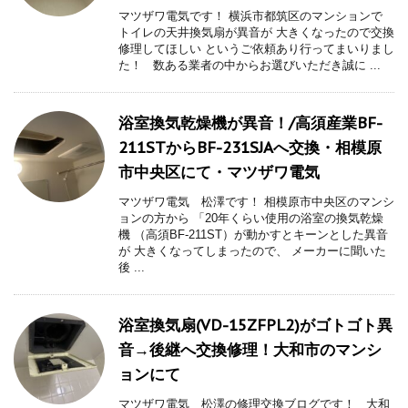
マツザワ電気です！ 横浜市都筑区のマンションで
トイレの天井換気扇が異音が 大きくなったので交換
修理してほしい というご依頼あり行ってまいりまし
た！ 数ある業者の中からお選びいただき誠に ...
浴室換気乾燥機が異音！/高須産業BF-
211STからBF-231SJAへ交換・相模原
市中央区にて・マツザワ電気
マツザワ電気 松澤です！ 相模原市中央区のマンシ
ョンの方から 「20年くらい使用の浴室の換気乾燥
機 （高須BF-211ST）が動かすとキーンとした異音
が 大きくなってしまったので、 メーカーに聞いた
後 ...
浴室換気扇(VD-15ZFPL2)がゴトゴト異
音→後継へ交換修理！大和市のマンシ
ョンにて
マツザワ電気 松澤の修理交換ブログです！ 大和