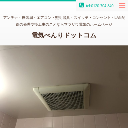
tel:0120-704-840
アンテナ・換気扇・エアコン・照明器具・スイッチ・コンセント・LAN配
線の修理交換工事のことならマツザワ電気のホームページ
電気べんりドットコム