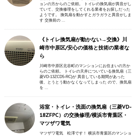
ョンの方からのご依頼。 トイレの換気扇が異音がし
ていて、交換修理をしてくれる業者をお探しだった
ようです。 換気扇を動かすとガラガラと異音がしま
す 交換前の ...
《トイレ換気扇が動かない→交換》川
崎市中原区/安心の価格と技術の業者な
ら
川崎市中原区北谷町のマンションにお住まいの方か
らのご依頼。 トイレの天井についている換気扇（三
菱VD-13ZCD5-RC)が 異音している期間があった
後、とうとう動かなくなってしまった ので、換気扇
を ...
浴室・トイレ・洗面の換気扇（三菱VD-
18ZFPC）の交換修理/横浜市青葉区・
マツザワ電気
マツザワ電気 松澤です！ 横浜市青葉区のマンショ