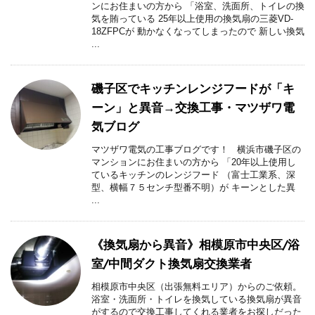
ンにお住まいの方から 「浴室、洗面所、トイレの換
気を賄っている 25年以上使用の換気扇の三菱VD-
18ZFPCが 動かなくなってしまったので 新しい換気
...
磯子区でキッチンレンジフードが「キ
ーン」と異音→交換工事・マツザワ電
気ブログ
マツザワ電気の工事ブログです！ 横浜市磯子区の
マンションにお住まいの方から 「20年以上使用し
ているキッチンのレンジフード （富士工業系、深
型、横幅７５センチ型番不明）が キーンとした異
...
《換気扇から異音》相模原市中央区/浴
室/中間ダクト換気扇交換業者
相模原市中央区（出張無料エリア）からのご依頼。
浴室・洗面所・トイレを換気している換気扇が異音
がするので交換工事してくれる業者をお探しだった