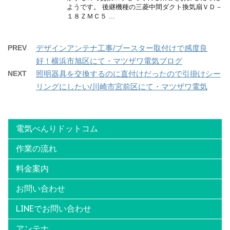
ようです。 後継機種の三菱中間ダクト換気扇ＶＤ－
１８ＺＭＣ５ ...
PREV
デザインアンテナ工事/ブースター取付けで感度良
好！横浜市旭区にて・マツザワ電気ブログ
NEXT
照明器具を交換するのに直付けだったので引掛けシー
リングにしたい/川崎市宮前区にて・マツザワ電気
電気べんりドットコム
作業の流れ
料金案内
お問い合わせ
LINEでお問い合わせ
アンテナ