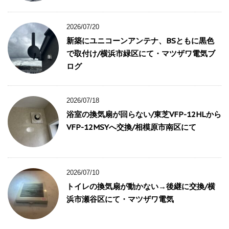
2026/07/20
新築にユニコーンアンテナ、BSともに黒色
で取付け/横浜市緑区にて・マツザワ電気ブ
ログ
2026/07/18
浴室の換気扇が回らない/東芝VFP-12HLから
VFP-12MSYへ交換/相模原市南区にて
2026/07/10
トイレの換気扇が動かない→後継に交換/横
浜市瀬谷区にて・マツザワ電気