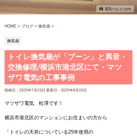
電気べんり.com
HOME
>
ブログ
>
換気扇
>
換気扇
トイレ換気扇が「ブーン」と異音・
交換修理/横浜市港北区にて・マツ
ザワ電気の工事事例
投稿日：2025年7月23日 更新日：
2025年8月15日
マツザワ電気 松澤です！
横浜市港北区のマンションにお住まいの方から
「トイレの天井についている25年使用の