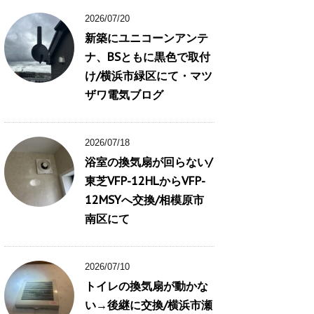
2026/07/20
新築にユニコーンアンテ
ナ、BSともに黒色で取付
け/横浜市緑区にて・マツ
ザワ電気ブログ
2026/07/18
浴室の換気扇が回らない/
東芝VFP-12HLからVFP-
12MSYへ交換/相模原市
南区にて
2026/07/10
トイレの換気扇が動かな
い→後継に交換/横浜市瀬