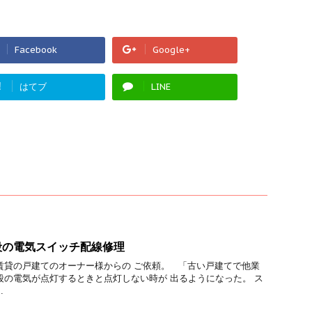
Facebook
Google+
!
はてブ
LINE
段の電気スイッチ配線修理
賃貸の戸建てのオーナー様からの ご依頼。 「古い戸建てで他業
段の電気が点灯するときと点灯しない時が 出るようになった。 ス
.