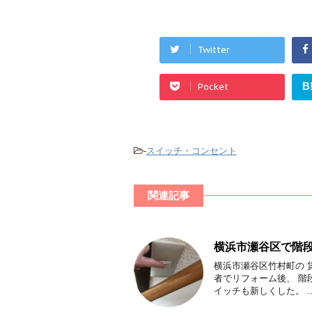
Twitter
B
Pocket
-
スイッチ・コンセント
関連記事
横浜市瀬谷区で階
横浜市瀬谷区竹村町の 
者でリフォーム後、 階
イッチも新しくした。 ..