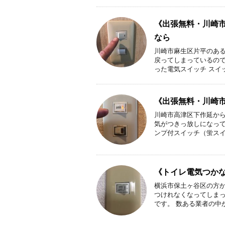
《出張無料・川崎
なら
川崎市麻生区片平のあ
戻ってしまっているので
った電気スイッチ スイッ
《出張無料・川崎
川崎市高津区下作延か
気がつきっ放しになって
ンプ付スイッチ（蛍スイッ
《トイレ電気つか
横浜市保土ヶ谷区の方
つけれなくなってしま
です。 数ある業者の中か