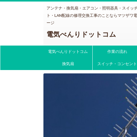
アンテナ・換気扇・エアコン・照明器具・スイッ
ト・LAN配線の修理交換工事のことならマツザワ
ージ
電気べんりドットコム
電気べんりドットコム
作業の流れ
換気扇
スイッチ・コンセント