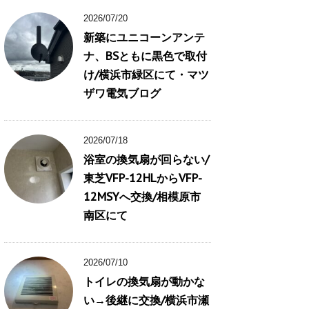
2026/07/20
新築にユニコーンアンテ
ナ、BSともに黒色で取付
け/横浜市緑区にて・マツ
ザワ電気ブログ
2026/07/18
浴室の換気扇が回らない/
東芝VFP-12HLからVFP-
12MSYへ交換/相模原市
南区にて
2026/07/10
トイレの換気扇が動かな
い→後継に交換/横浜市瀬