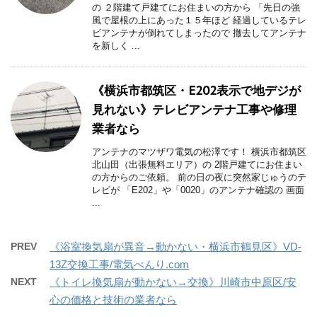
の ２階建て戸建てにお住まいの方から 「先日の強
風で屋根の上にあった１５年ほど 経過しているテレ
ビアンテナが倒れてしまったので 撤去してアンテナ
を新しく ...
《横浜市都筑区・E202表示で地デジが
見れない》テレビアンテナ工事や修理
業者なら
アンテナのマツザワ電気の松澤です！ 横浜市都筑区
北山田（出張無料エリア）の 2階戸建てにお住まい
の方からのご依頼。 前の日の夜に突然家じゅうのテ
レビが 「E202」や「0020」のアンテナ確認の 画面
...
PREV
《浴室換気扇が異音→動かない・横浜市鶴見区》VD-
13Z交換工事/電気べんり.com
NEXT
《トイレ換気扇が動かない→交換》川崎市中原区/安
心の価格と技術の業者なら