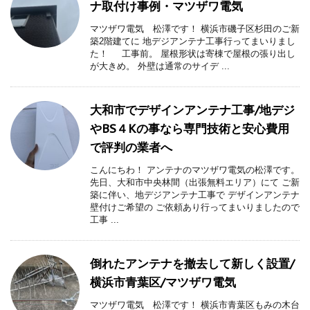
ナ取付け事例・マツザワ電気
マツザワ電気 松澤です！ 横浜市磯子区杉田のご新
築2階建てに 地デジアンテナ工事行ってまいりまし
た！ 工事前。 屋根形状は寄棟で屋根の張り出し
が大きめ。 外壁は通常のサイデ ...
大和市でデザインアンテナ工事/地デジ
やBS４Kの事なら専門技術と安心費用
で評判の業者へ
こんにちわ！ アンテナのマツザワ電気の松澤です。
先日、大和市中央林間（出張無料エリア）にて ご新
築に伴い、地デジアンテナ工事で デザインアンテナ
壁付けご希望の ご依頼あり行ってまいりましたので
工事 ...
倒れたアンテナを撤去して新しく設置/
横浜市青葉区/マツザワ電気
マツザワ電気 松澤です！ 横浜市青葉区もみの木台