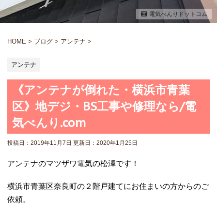
電気べんりドットコム
HOME
>
ブログ
>
アンテナ
>
アンテナ
《アンテナが倒れた・横浜市青葉
区》地デジ・BS工事や修理なら/電
気べんり.com
投稿日：2019年11月7日 更新日：
2020年1月25日
アンテナのマツザワ電気の松澤です！
横浜市青葉区奈良町の２階戸建てにお住まいの方からのご
依頼。