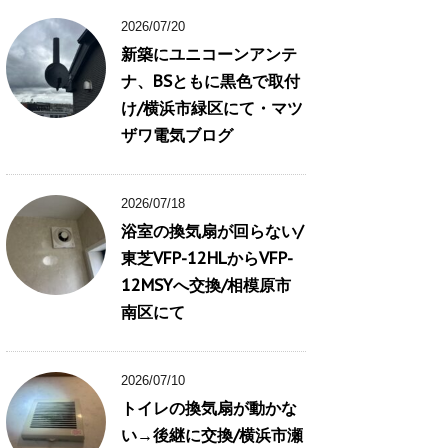
2026/07/20
新築にユニコーンアンテ
ナ、BSともに黒色で取付
け/横浜市緑区にて・マツ
ザワ電気ブログ
2026/07/18
浴室の換気扇が回らない/
東芝VFP-12HLからVFP-
12MSYへ交換/相模原市
南区にて
2026/07/10
トイレの換気扇が動かな
い→後継に交換/横浜市瀬