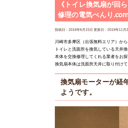
《トイレ換気扇が回ら
修理の電気べんり.co
投稿日：2018年6月15日 更新日：
2019年11月
川崎市多摩区（出張無料エリア）から
トイレと洗面所を換気している天井換気
本体を交換修理してくれる業者をお探
換気扇本体は洗面所天井に取り付けて
換気扇モーターが経
ようです。