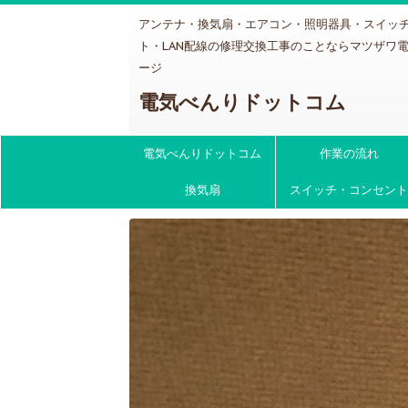
アンテナ・換気扇・エアコン・照明器具・スイッ
ト・LAN配線の修理交換工事のことならマツザワ
ージ
電気べんりドットコム
電気べんりドットコム
作業の流れ
換気扇
スイッチ・コンセント