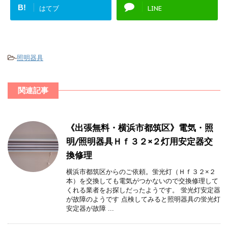
B!
はてブ
LINE
-
照明器具
関連記事
《出張無料・横浜市都筑区》電気・照
明/照明器具Ｈｆ３２×２灯用安定器交
換修理
横浜市都筑区からのご依頼。蛍光灯（Ｈｆ３２×２
本）を交換しても電気がつかないので交換修理して
くれる業者をお探しだったようです。 蛍光灯安定器
が故障のようです 点検してみると照明器具の蛍光灯
安定器が故障 ...