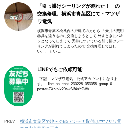
「引っ掛けシーリングが割れた！」の
交換修理。横浜市青葉区にて・マツザ
ワ電気
横浜市青葉区松風台の戸建ての方から 「天井の照明
器具を違うものに交換しようとして 外すときにバキ
ッとなってしまって 天井についている引っ掛けシー
リングが割れてしまったので 交換修理してほし
い。」 とい ...
LINEでもご依頼可能
下記 マツザワ電気 公式アカウントになりま
す。 line_oa_chat_230228_053058_group_0
poster-ZXrvpIx20awSlf4nY9Wb ...
PREV
横浜市青葉区で地デジBSアンテナ取付け/マツザワ電