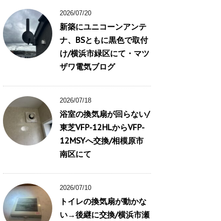
2026/07/20
新築にユニコーンアンテ
ナ、BSともに黒色で取付
け/横浜市緑区にて・マツ
ザワ電気ブログ
2026/07/18
浴室の換気扇が回らない/
東芝VFP-12HLからVFP-
12MSYへ交換/相模原市
南区にて
2026/07/10
トイレの換気扇が動かな
い→後継に交換/横浜市瀬