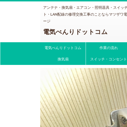
アンテナ・換気扇・エアコン・照明器具・スイッ
ト・LAN配線の修理交換工事のことならマツザワ
ージ
電気べんりドットコム
電気べんりドットコム
作業の流れ
換気扇
スイッチ・コンセント