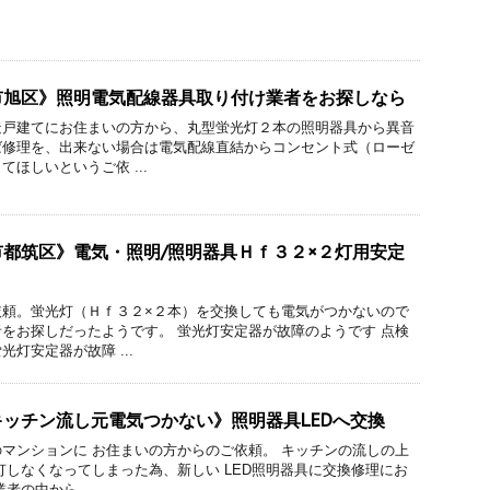
市旭区》照明電気配線器具取り付け業者をお探しなら
造戸建てにお住まいの方から、丸型蛍光灯２本の照明器具から異音
ば修理を、出来ない場合は電気配線直結からコンセント式（ローゼ
ほしいというご依 ...
都筑区》電気・照明/照明器具Ｈｆ３２×２灯用安定
依頼。蛍光灯（Ｈｆ３２×２本）を交換しても電気がつかないので
をお探しだったようです。 蛍光灯安定器が故障のようです 点検
灯安定器が故障 ...
ッチン流し元電気つかない》照明器具LEDへ交換
マンションに お住まいの方からのご依頼。 キッチンの流しの上
灯しなくなってしまった為、新しい LED照明器具に交換修理にお
者の中から ...