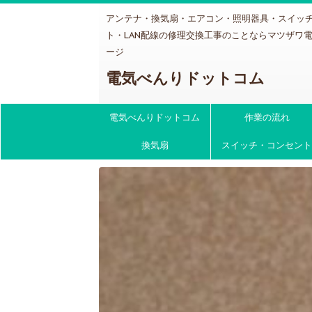
アンテナ・換気扇・エアコン・照明器具・スイッ
ト・LAN配線の修理交換工事のことならマツザワ
ージ
電気べんりドットコム
電気べんりドットコム
作業の流れ
換気扇
スイッチ・コンセント