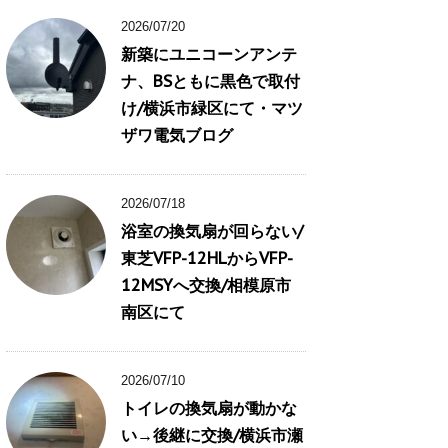
2026/07/20
新築にユニコーンアンテ
ナ、BSともに黒色で取付
け/横浜市緑区にて・マツ
ザワ電気ブログ
2026/07/18
浴室の換気扇が回らない/
東芝VFP-12HLからVFP-
12MSYへ交換/相模原市
南区にて
2026/07/10
トイレの換気扇が動かな
い→後継に交換/横浜市瀬