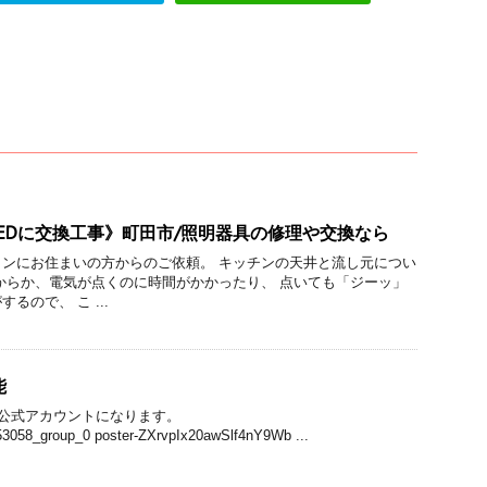
EDに交換工事》町田市/照明器具の修理や交換なら
ンにお住まいの方からのご依頼。 キッチンの天井と流し元につい
からか、電気が点くのに時間がかかったり、 点いても「ジーッ」
るので、 こ ...
能
公式アカウントになります。
53058_group_0 poster-ZXrvpIx20awSlf4nY9Wb ...