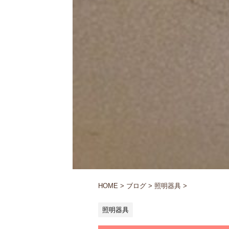
HOME
>
ブログ
>
照明器具
>
照明器具