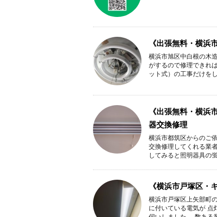
《出張無料・横浜
横浜市旭区中白根の木
がするので修理できれ
ット式）の工事だけをして
《出張無料・横浜市
器交換修理
横浜市都筑区からのご
交換修理してくれる業者
してみると照明器具の蛍光
《横浜市戸塚区・キ
横浜市戸塚区上矢部町の
に付いている電気が 点
伺いしました。 数ある業