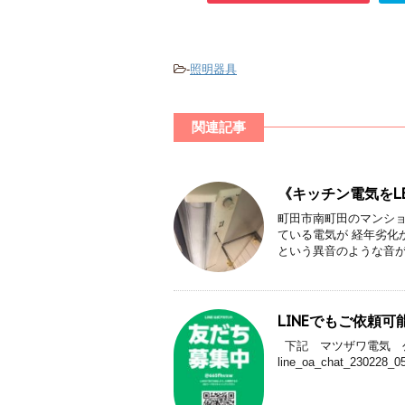
-
照明器具
関連記事
《キッチン電気をL
町田市南町田のマンショ
ている電気が 経年劣化
という異音のような音がす
LINEでもご依頼可
下記 マツザワ電気 
line_oa_chat_230228_0