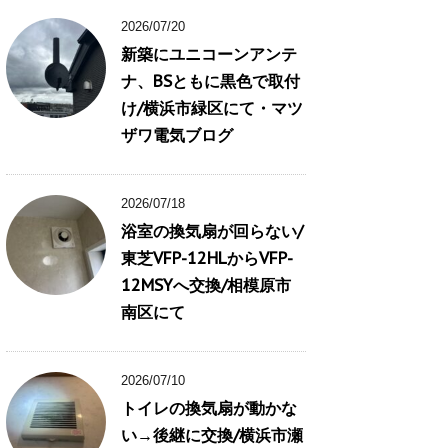
2026/07/20
新築にユニコーンアンテ
ナ、BSともに黒色で取付
け/横浜市緑区にて・マツ
ザワ電気ブログ
2026/07/18
浴室の換気扇が回らない/
東芝VFP-12HLからVFP-
12MSYへ交換/相模原市
南区にて
2026/07/10
トイレの換気扇が動かな
い→後継に交換/横浜市瀬