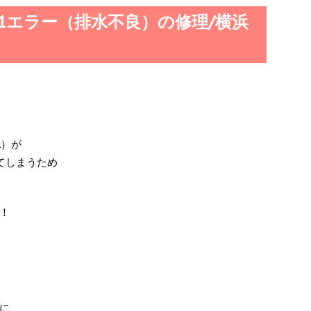
-1エラー（排水不良）の修理/横浜
L）が
てしまうため
！
に