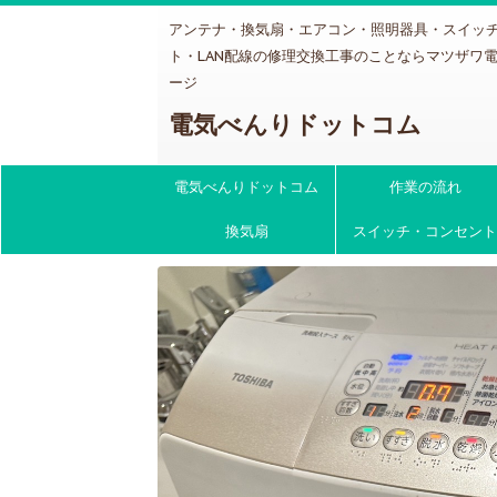
アンテナ・換気扇・エアコン・照明器具・スイッ
ト・LAN配線の修理交換工事のことならマツザワ
ージ
電気べんりドットコム
電気べんりドットコム
作業の流れ
換気扇
スイッチ・コンセント