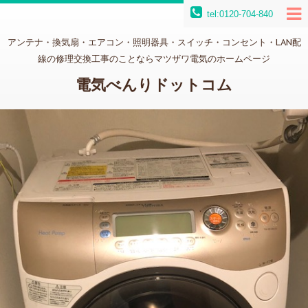
tel:0120-704-840
アンテナ・換気扇・エアコン・照明器具・スイッチ・コンセント・LAN配
線の修理交換工事のことならマツザワ電気のホームページ
電気べんりドットコム