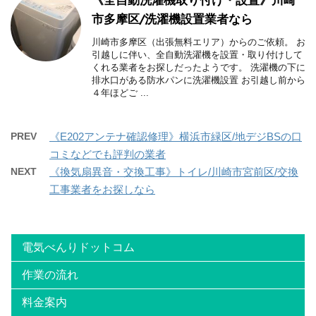
《全自動洗濯機取り付け・設置》川崎
市多摩区/洗濯機設置業者なら
川崎市多摩区（出張無料エリア）からのご依頼。 お
引越しに伴い、全自動洗濯機を設置・取り付けして
くれる業者をお探しだったようです。 洗濯機の下に
排水口がある防水パンに洗濯機設置 お引越し前から
４年ほどご ...
PREV
《E202アンテナ確認修理》横浜市緑区/地デジBSの口
コミなどでも評判の業者
NEXT
《換気扇異音・交換工事》トイレ/川崎市宮前区/交換
工事業者をお探しなら
電気べんりドットコム
作業の流れ
料金案内