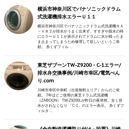
横浜市神奈川区でパナソニックドラム
式洗濯機排水エラーＵ１１
横浜市神奈川区でパナソニックドラム式洗濯機ＮＡ
－Ｖ８２が排水がうまく出来ず、すすぎや脱水の時
にエラーＵ１１が表示されてドラムに水が残ったま
ま止まってしまうため修理して欲しいというご依
頼。 糸くずフィル ...
東芝ザブーンTW-Z9200・C-1エラー/
排水弁交換事例/川崎市幸区/電気べん
り.com
川崎市幸区中幸町（出張無料エリア）からのご依
頼。 7年ほどご使用の東芝ドラム式洗濯機
（ZABOON） TW-Z9200Lが昨日の夜突然、全く排
水がされなくなり 「C-1」のエラー表示。 糸くずフ
ィルタ ...