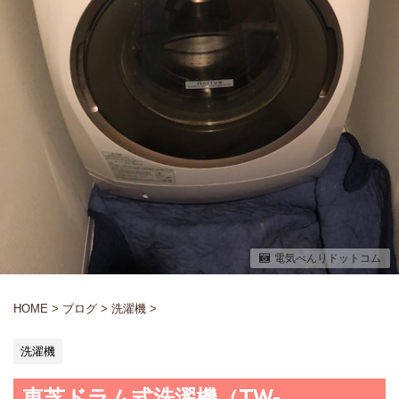
電気べんりドットコム
HOME
>
ブログ
>
洗濯機
>
洗濯機
東芝ドラム式洗濯機（TW-