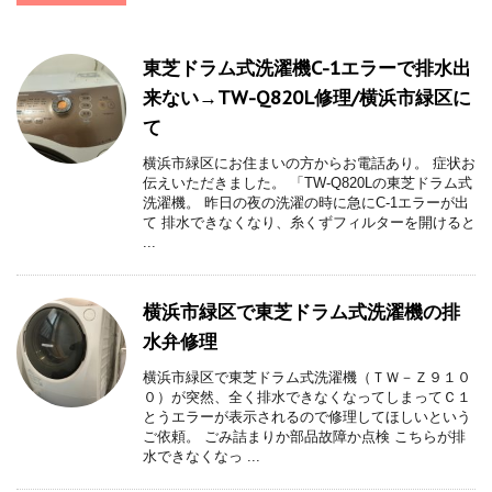
東芝ドラム式洗濯機C-1エラーで排水出
来ない→TW-Q820L修理/横浜市緑区に
て
横浜市緑区にお住まいの方からお電話あり。 症状お
伝えいただきました。 「TW-Q820Lの東芝ドラム式
洗濯機。 昨日の夜の洗濯の時に急にC-1エラーが出
て 排水できなくなり、糸くずフィルターを開けると
...
横浜市緑区で東芝ドラム式洗濯機の排
水弁修理
横浜市緑区で東芝ドラム式洗濯機（ＴＷ－Ｚ９１０
０）が突然、全く排水できなくなってしまってＣ１
とうエラーが表示されるので修理してほしいという
ご依頼。 ごみ詰まりか部品故障か点検 こちらが排
水できなくなっ ...